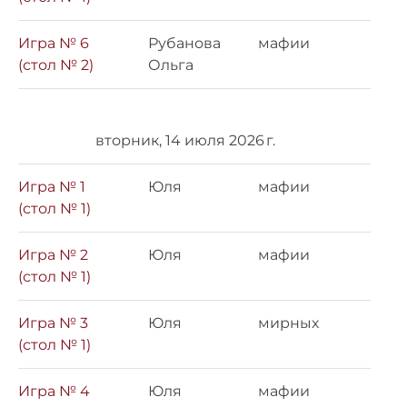
Игра № 6
Рубанова
мафии
(стол № 2)
Ольга
вторник, 14 июля 2026 г.
Игра № 1
Юля
мафии
(стол № 1)
Игра № 2
Юля
мафии
(стол № 1)
Игра № 3
Юля
мирных
(стол № 1)
Игра № 4
Юля
мафии