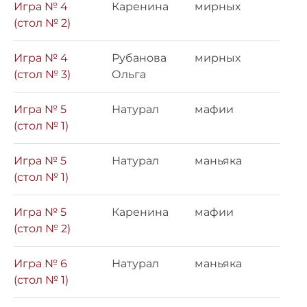
Игра № 4
Каренина
мирных
(стол № 2)
Игра № 4
Рубанова
мирных
(стол № 3)
Ольга
Игра № 5
Натурал
мафии
(стол № 1)
Игра № 5
Натурал
маньяка
(стол № 1)
Игра № 5
Каренина
мафии
(стол № 2)
Игра № 6
Натурал
маньяка
(стол № 1)