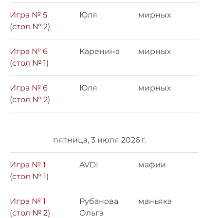
Игра № 5
Юля
мирных
(стол № 2)
Игра № 6
Каренина
мирных
(стол № 1)
Игра № 6
Юля
мирных
(стол № 2)
пятница, 3 июля 2026 г.
Игра № 1
AVDI
мафии
(стол № 1)
Игра № 1
Рубанова
маньяка
(стол № 2)
Ольга