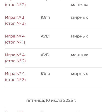
(стол № 2)
маньяка
Игра № 3
Юля
мирных
(стол № 3)
Игра № 4
AVDI
мирных
(стол № 1)
Игра № 4
AVDI
маньяка
(стол № 2)
Игра № 4
Юля
мирных
(стол № 3)
пятница, 10 июля 2026 г.