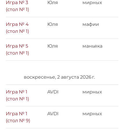
Игра № 3
Юля
мирных
(стол № 1)
Игра № 4
Юля
мафии
(стол № 1)
Игра № 5
Юля
маньяка
(стол № 1)
воскресенье, 2 августа 2026 г.
Игра № 1
AVDI
мирных
(стол № 1)
Игра № 1
AVDI
мирных
(стол № 9)