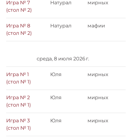
Игра № 7
Натурал
мирных
(стол № 2)
Игра № 8
Натурал
мафии
(стол № 2)
среда, 8 июля 2026 г.
Игра № 1
Юля
мирных
(стол № 1)
Игра № 2
Юля
мирных
(стол № 1)
Игра № 3
Юля
мирных
(стол № 1)