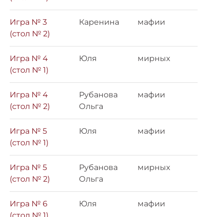
Игра № 3
Каренина
мафии
(стол № 2)
Игра № 4
Юля
мирных
(стол № 1)
Игра № 4
Рубанова
мафии
(стол № 2)
Ольга
Игра № 5
Юля
мафии
(стол № 1)
Игра № 5
Рубанова
мирных
(стол № 2)
Ольга
Игра № 6
Юля
мафии
(стол № 1)