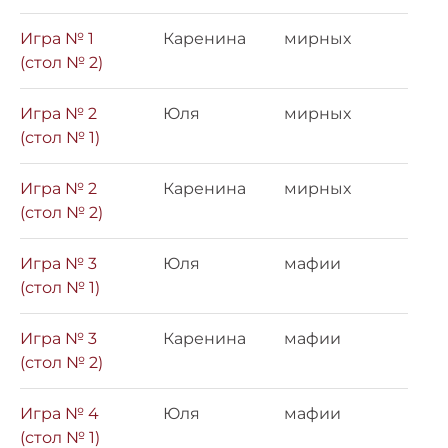
Игра № 1
Каренина
мирных
(стол № 2)
Игра № 2
Юля
мирных
(стол № 1)
Игра № 2
Каренина
мирных
(стол № 2)
Игра № 3
Юля
мафии
(стол № 1)
Игра № 3
Каренина
мафии
(стол № 2)
Игра № 4
Юля
мафии
(стол № 1)