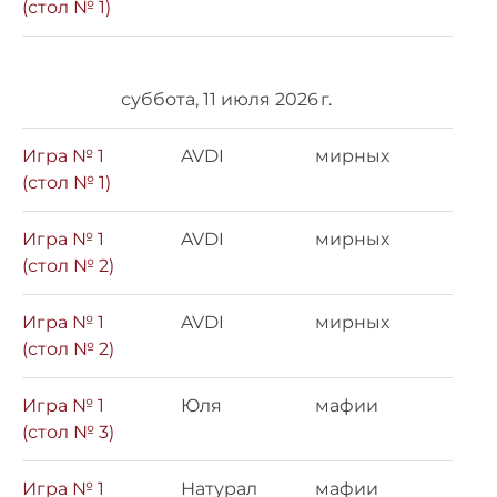
(стол № 1)
суббота, 11 июля 2026 г.
Игра № 1
AVDI
мирных
(стол № 1)
Игра № 1
AVDI
мирных
(стол № 2)
Игра № 1
AVDI
мирных
(стол № 2)
Игра № 1
Юля
мафии
(стол № 3)
Игра № 1
Натурал
мафии