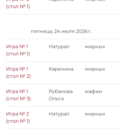
(стол № 1)
пятница, 24 июля 2026 г.
Игра № 1
Натурал
мирных
(стол № 1)
Игра № 1
Каренина
мирных
(стол № 2)
Игра № 1
Рубанова
мафии
(стол № 3)
Ольга
Игра № 2
Натурал
мирных
(стол № 1)