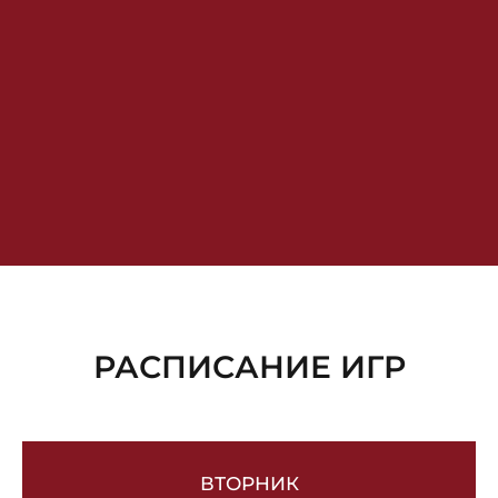
настоящую любовь!
Мы рады видеть как постоянных игроков, так и новых, даже тех, кто ни разу в жизни
не играл в мафию.
РАСПИСАНИЕ ИГР
ВТОРНИК