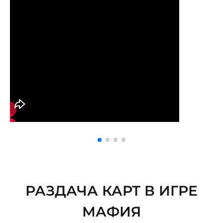
РАЗДАЧА КАРТ В ИГРЕ
МАФИЯ