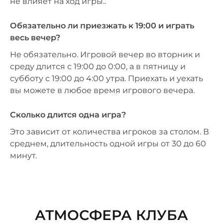
не влияет на ход игры..
Обязательно ли приезжать к 19:00 и играть
весь вечер?
Не обязательно. Игровой вечер во вторник и
среду длится с 19:00 до 0:00, а в пятницу и
субботу с 19:00 до 4:00 утра. Приехать и уехать
вы можете в любое время игрового вечера.
Сколько длится одна игра?
Это зависит от количества игроков за столом. В
среднем, длительность одной игры от 30 до 60
минут.
АТМОСФЕРА КЛУБА