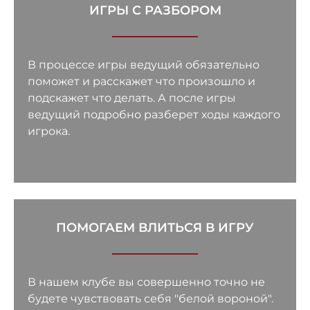
ИГРЫ С РАЗБОРОМ
В процессе игры ведущий обязательно
поможет и расскажет что произошло и
подскажет что делать. А после игры
ведущий подробно разберет ходы каждого
игрока.
ПОМОГАЕМ ВЛИТЬСЯ В ИГРУ
В нашем клубе вы совершенно точно не
будете чувствовать себя "белой вороной".