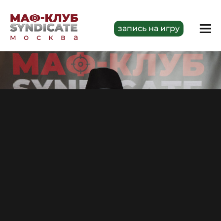
запись на игру
москва