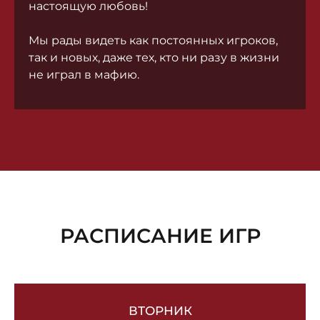
настоящую любовь!
Мы рады видеть как постоянных игроков,
так и новых, даже тех, кто ни разу в жизни
не играл в мафию.
РАСПИСАНИЕ ИГР
ВТОРНИК