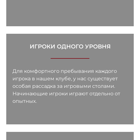
ИГРОКИ ОДНОГО УРОВНЯ
Для комфортного пребывания каждого
игрока в нашем клубе, у нас существует
особая рассадка за игровыми столами.
Начинающие игроки играют отдельно от
опытных.