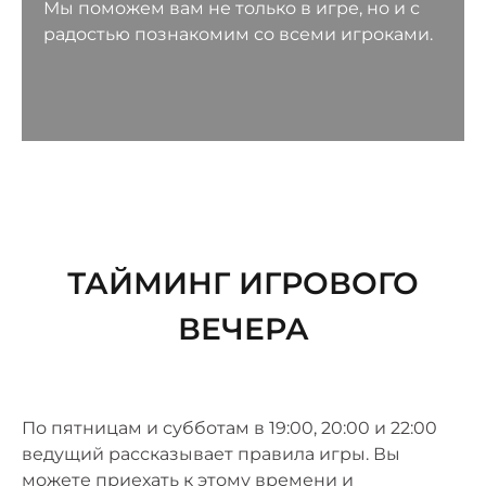
Мы поможем вам не только в игре, но и с
радостью познакомим со всеми игроками.
ТАЙМИНГ ИГРОВОГО
ВЕЧЕРА
По пятницам и субботам в 19:00, 20:00 и 22:00
ведущий рассказывает правила игры. Вы
можете приехать к этому времени и