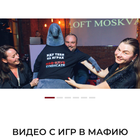
ВИДЕО С ИГР В МАФИЮ