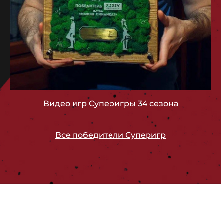
Видео игр Суперигры 34 сезона
Все победители Суперигр