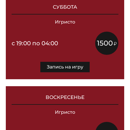
СУББОТА
Игристо
1500
с 19:00 по 04:00
Запись на игру
ВОСКРЕСЕНЬЕ
Игристо