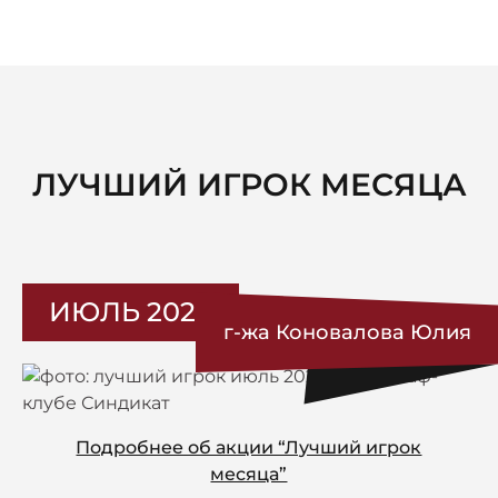
ЛУЧШИЙ ИГРОК МЕСЯЦА
ИЮЛЬ 2026
г-жа Коновалова Юлия
Подробнее об акции “Лучший игрок
месяца”