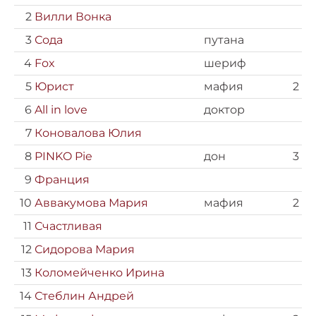
2
Вилли Вонка
3
Сода
путана
4
Fox
шериф
5
Юрист
мафия
2
6
All in love
доктор
7
Коновалова Юлия
8
PINKO Pie
дон
3
9
Франция
10
Аввакумова Мария
мафия
2
11
Счастливая
12
Сидорова Мария
13
Коломейченко Ирина
14
Стеблин Андрей