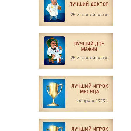
25 игровой сезон
25 игровой сезон
февраль 2020