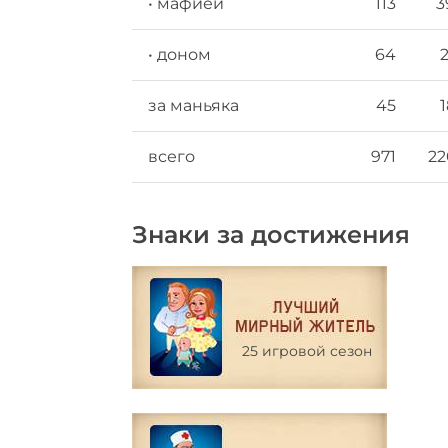
• мафией
113
3
• доном
64
за маньяка
45
всего
971
22
Знаки за достижения
25 игровой сезон