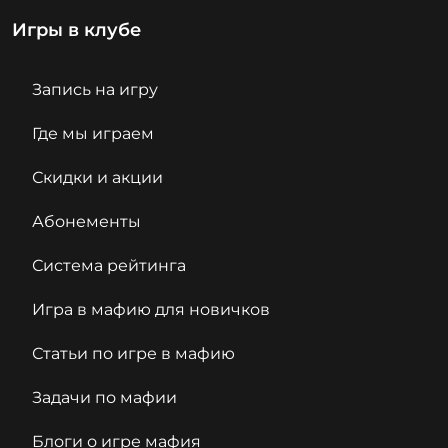
Игры в клубе
Запись на игру
Где мы играем
Скидки и акции
Абонементы
Система рейтинга
Игра в мафию для новичков
Статьи по игре в мафию
Задачи по мафии
Блоги о игре мафия