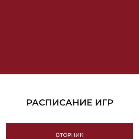
настоящую любовь!
Мы рады видеть как постоянных игроков, так и новых, даже тех, кто ни разу в жизни
не играл в мафию.
РАСПИСАНИЕ ИГР
ВТОРНИК