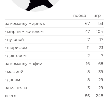
побед
игр
за команду мирных
67
151
• мирным жителем
47
104
• путаной
7
17
• шерифом
11
23
• доктором
2
7
за команду мафии
16
68
• мафией
8
39
• доном
8
29
за маньяка
3
29
всего
86
248