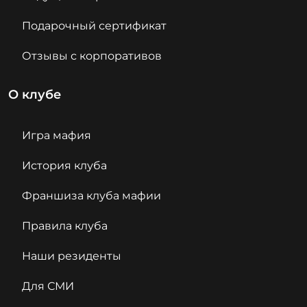
Подарочный сертификат
Отзывы с корпоративов
О клубе
Игра мафия
История клуба
Франшиза клуба мафии
Правила клуба
Наши резиденты
Для СМИ