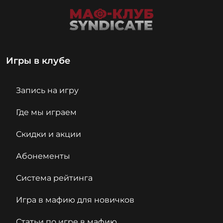
Игры в клубе
Запись на игру
Где мы играем
Скидки и акции
Абонементы
Система рейтинга
Игра в мафию для новичков
Статьи по игре в мафию