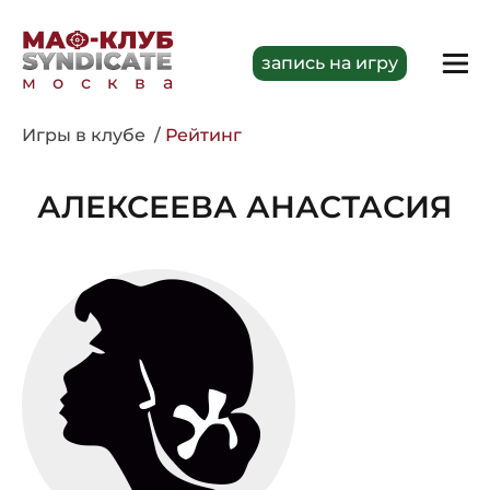
запись на игру
москва
Игры в клубе
Рейтинг
АЛЕКСЕЕВА АНАСТАСИЯ