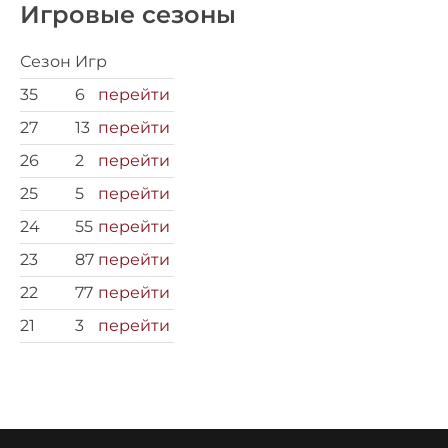
Игровые сезоны
Сезон
Игр
35
6
перейти
27
13
перейти
26
2
перейти
25
5
перейти
24
55
перейти
23
87
перейти
22
77
перейти
21
3
перейти