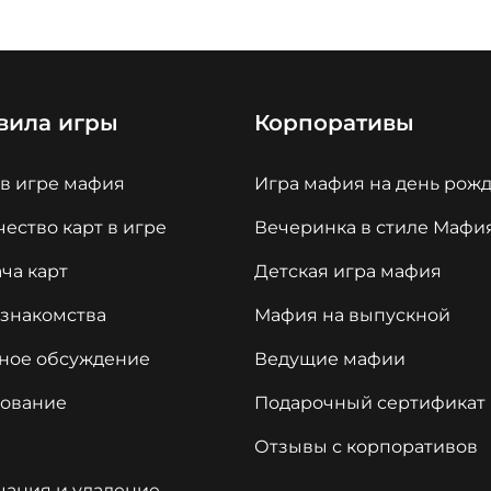
вила игры
Корпоративы
 в игре мафия
Игра мафия на день рож
ество карт в игре
Вечеринка в стиле Мафи
ча карт
Детская игра мафия
 знакомства
Мафия на выпускной
ное обсуждение
Ведущие мафии
сование
Подарочный сертификат
Отзывы с корпоративов
чания и удаление