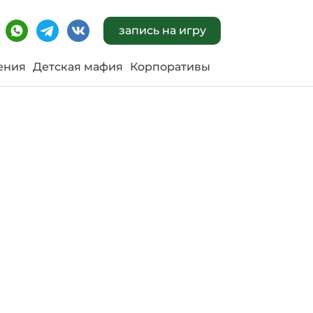
запись на игру
ения
Детская мафия
Корпоративы