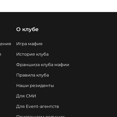
О клубе
дения
Игра мафия
я
История клуба
Франшиза клуба мафии
Правила клуба
Наши резиденты
Для СМИ
Для Event-агентств
Приглашаем ведущих