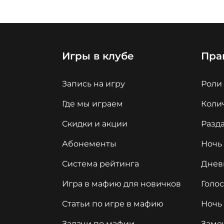
Игры в клубе
Пра
Запись на игру
Роли
Где мы играем
Колич
Скидки и акции
Разда
Абонементы
Ночь
Система рейтинга
Днев
Игра в мафию для новичков
Голо
Статьи по игре в мафию
Ночь
Задачи по мафии
Заме