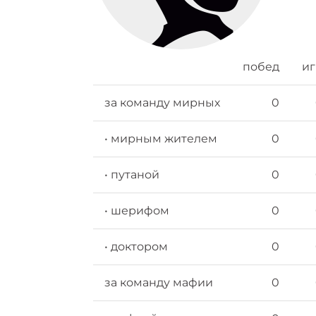
побед
иг
за команду мирных
0
• мирным жителем
0
• путаной
0
• шерифом
0
• доктором
0
за команду мафии
0