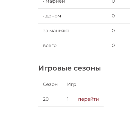
• мафией
0
• доном
0
за маньяка
0
всего
0
Игровые сезоны
Сезон
Игр
20
1
перейти