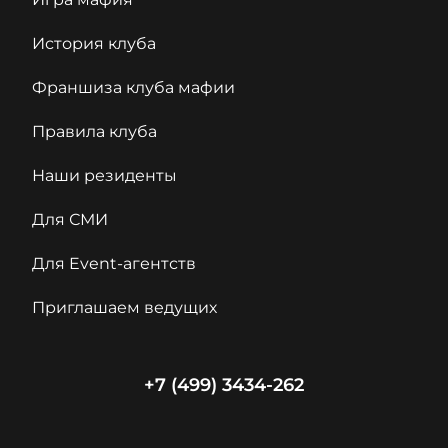
История клуба
Франшиза клуба мафии
Правила клуба
Наши резиденты
Для СМИ
Для Event-агентств
Приглашаем ведущих
+7 (499) 3434-262