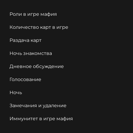
Роли в игре мафия
Количество карт в игре
Раздача карт
Ночь знакомства
Дневное обсуждение
Голосование
Ночь
Замечания и удаление
Иммунитет в игре мафия