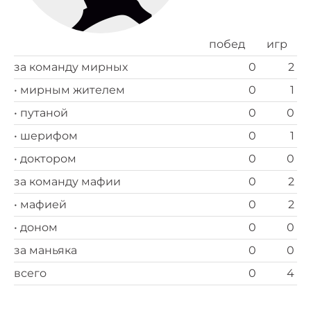
побед
игр
за команду мирных
0
2
• мирным жителем
0
1
• путаной
0
0
• шерифом
0
1
• доктором
0
0
за команду мафии
0
2
• мафией
0
2
• доном
0
0
за маньяка
0
0
всего
0
4