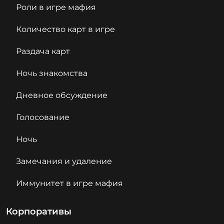
Роли в игре мафия
Количество карт в игре
Раздача карт
Ночь знакомства
Дневное обсуждение
Голосование
Ночь
Замечания и удаление
Иммунитет в игре мафия
Корпоративы