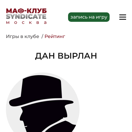
запись на игру
москва
Игры в клубе
Рейтинг
ДАН ВЫРЛАН