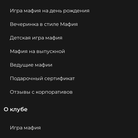
Игра мафия на день рождения
Вечеринка в стиле Мафия
Детская игра мафия
Мафия на выпускной
Ведущие мафии
Подарочный сертификат
Отзывы с корпоративов
О клубе
Игра мафия