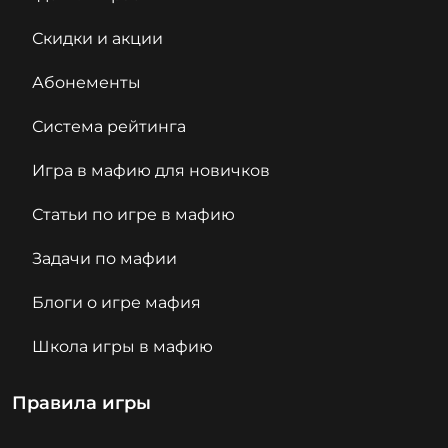
Скидки и акции
Абонементы
Система рейтинга
Игра в мафию для новичков
Статьи по игре в мафию
Задачи по мафии
Блоги о игре мафия
Школа игры в мафию
Правила игры