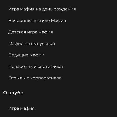
Игра мафия на день рождения
Вечеринка в стиле Мафия
Детская игра мафия
Мафия на выпускной
Ведущие мафии
Подарочный сертификат
Отзывы с корпоративов
О клубе
Игра мафия