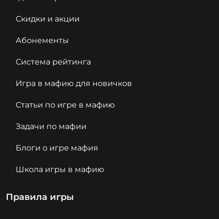
Скидки и акции
Абонементы
Система рейтинга
Игра в мафию для новичков
Статьи по игре в мафию
Задачи по мафии
Блоги о игре мафия
Школа игры в мафию
Правила игры