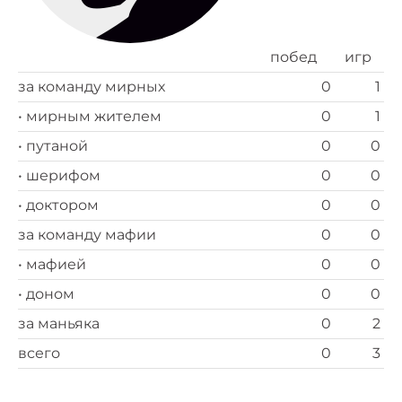
побед
игр
за команду мирных
0
1
• мирным жителем
0
1
• путаной
0
0
• шерифом
0
0
• доктором
0
0
за команду мафии
0
0
• мафией
0
0
• доном
0
0
за маньяка
0
2
всего
0
3