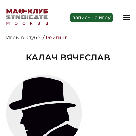
запись на игру
москва
Игры в клубе
Рейтинг
КАЛАЧ ВЯЧЕСЛАВ