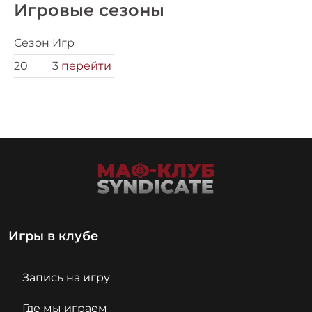
Игровые сезоны
Сезон
Игр
20
3
перейти
Игры в клубе
Запись на игру
Где мы играем