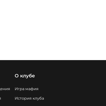
О клубе
дения
Игра мафия
я
История клуба