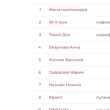
1
Жена миллионера
2
All in love
мафия
3
Тихий Дон
шери
4
Безунова Анна
5
Колчин Василий
6
Сидорова Мария
7
Незнам Никита
8
Юрист
путан
9
PINKO Pie
манья