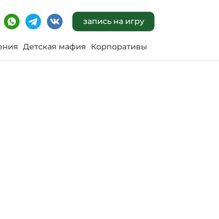
запись на игру
ения
Детская мафия
Корпоративы