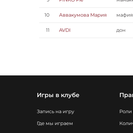
10
Аввакумова Мария
мафия
11
AVDI
дон
Игры в клубе
Пра
Запись на игру
Роли
Где мы играем
Колич