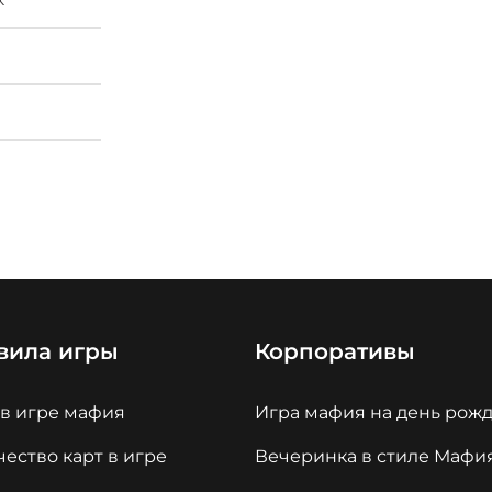
вила игры
Корпоративы
 в игре мафия
Игра мафия на день рож
ество карт в игре
Вечеринка в стиле Мафи