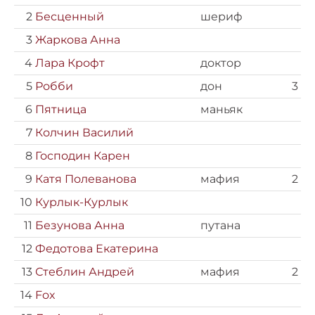
2
Бесценный
шериф
3
Жаркова Анна
4
Лара Крофт
доктор
5
Робби
дон
3
6
Пятница
маньяк
7
Колчин Василий
8
Господин Карен
9
Катя Полеванова
мафия
2
10
Курлык-Курлык
11
Безунова Анна
путана
12
Федотова Екатерина
13
Стеблин Андрей
мафия
2
14
Fox