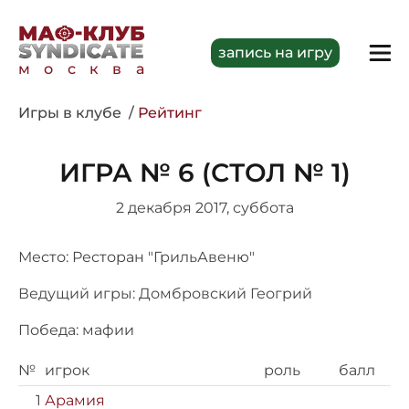
запись на игру
москва
Игры в клубе
Рейтинг
ИГРА № 6 (СТОЛ № 1)
2 декабря 2017, суббота
Место: Ресторан "ГрильАвеню"
Ведущий игры: Домбровский Геогрий
Победа: мафии
№
игрок
роль
балл
1
Арамия