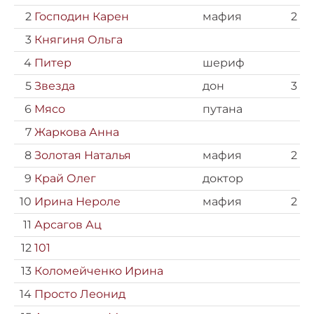
2
Господин Карен
мафия
2
3
Княгиня Ольга
4
Питер
шериф
5
Звезда
дон
3
6
Мясо
путана
7
Жаркова Анна
8
Золотая Наталья
мафия
2
9
Край Олег
доктор
10
Ирина Нероле
мафия
2
11
Арсагов Ац
12
101
13
Коломейченко Ирина
14
Просто Леонид