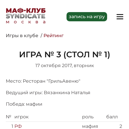
запись на игру
москва
Игры в клубе
Рейтинг
ИГРА № 3 (СТОЛ № 1)
17 октября 2017, вторник
Место: Ресторан "ГрильАвеню"
Ведущий игры: Вязанкина Наталья
Победа: мафии
№
игрок
роль
балл
1
РФ
мафия
2