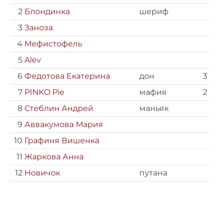
2
Блондинка
шериф
3
Заноза
4
Мефистофель
5
Alev
6
Федотова Екатерина
дон
3
7
PINKO Pie
мафия
2
8
Стеблин Андрей
маньяк
9
Аввакумова Мария
10
Графиня Вишенка
11
Жаркова Анна
12
Новичок
путана