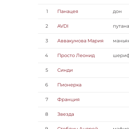
1
Панацея
дон
2
AVDI
путан
3
Аввакумова Мария
манья
4
Просто Леонид
шери
5
Синди
6
Пионерка
7
Франция
8
Звезда
9
Стеблин Андрей
мафия