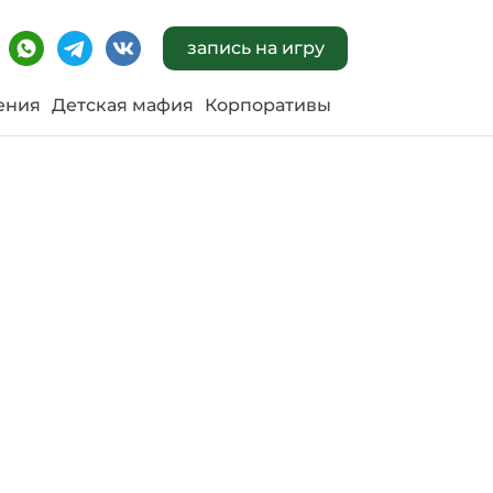
запись на игру
ения
Детская мафия
Корпоративы