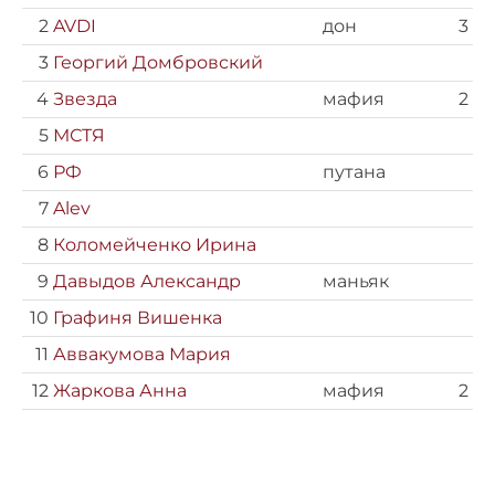
2
AVDI
дон
3
3
Георгий Домбровский
4
Звезда
мафия
2
5
МСТЯ
6
РФ
путана
7
Alev
8
Коломейченко Ирина
9
Давыдов Александр
маньяк
10
Графиня Вишенка
11
Аввакумова Мария
12
Жаркова Анна
мафия
2