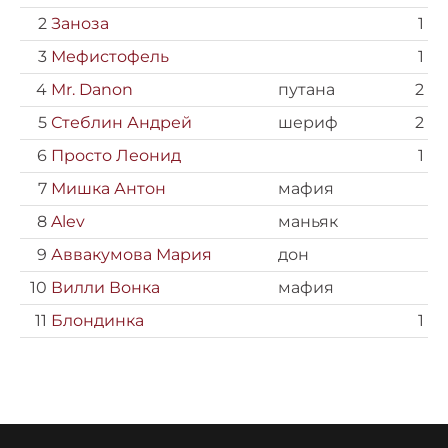
2
Заноза
1
3
Мефистофель
1
4
Mr. Danon
путана
2
5
Стеблин Андрей
шериф
2
6
Просто Леонид
1
7
Мишка Антон
мафия
8
Alev
маньяк
9
Аввакумова Мария
дон
10
Вилли Вонка
мафия
11
Блондинка
1