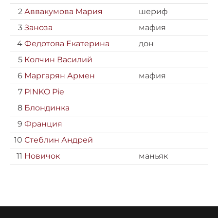
2
Аввакумова Мария
шериф
3
Заноза
мафия
4
Федотова Екатерина
дон
5
Колчин Василий
6
Маргарян Армен
мафия
7
PINKO Pie
8
Блондинка
9
Франция
10
Стеблин Андрей
11
Новичок
маньяк