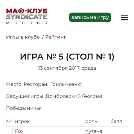
запись на игру
москва
Игры в клубе
Рейтинг
ИГРА № 5 (СТОЛ № 1)
13 сентября 2017, среда
Место: Ресторан "ГрильАвеню"
Ведущий игры: Домбровский Геогрий
Победа: ничья
№
игрок
роль
балл
1
Fox
путана