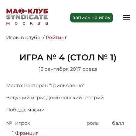
запись на игру
москва
Игры в клубе
Рейтинг
ИГРА № 4 (СТОЛ № 1)
13 сентября 2017, среда
Место: Ресторан "ГрильАвеню"
Ведущий игры: Домбровский Геогрий
Победа: мафии
№
игрок
роль
балл
1
Франция