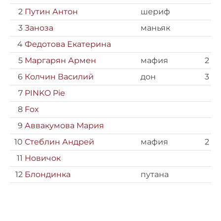
2
Путин Антон
шериф
3
Заноза
маньяк
4
Федотова Екатерина
5
Маргарян Армен
мафия
2
6
Колчин Василий
дон
3
7
PINKO Pie
8
Fox
9
Аввакумова Мария
10
Стеблин Андрей
мафия
2
11
Новичок
12
Блондинка
путана