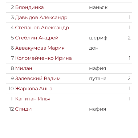
2
Блондинка
маньяк
3
Давыдов Александр
1
4
Степанов Александр
1
5
Стеблин Андрей
шериф
2
6
Аввакумова Мария
дон
7
Коломейченко Ирина
1
8
Милан
мафия
9
Залевский Вадим
путана
2
10
Жаркова Анна
1
11
Капитан Илья
1
12
Синди
мафия