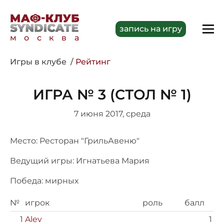
запись на игру
москва
Игры в клубе
Рейтинг
ИГРА № 3 (СТОЛ № 1)
7 июня 2017, среда
Место: Ресторан "ГрильАвеню"
Ведущий игры: Игнатьева Мария
Победа: мирных
№
игрок
роль
балл
1
Alev
1