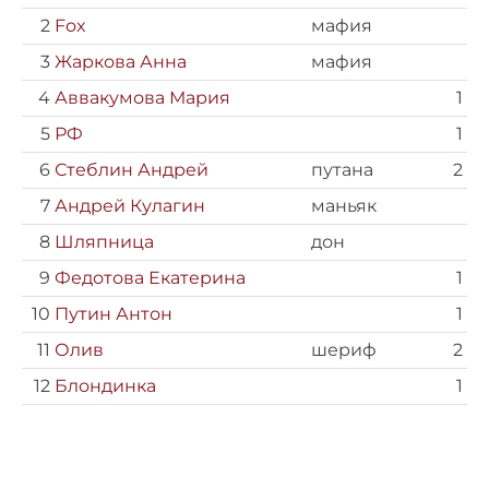
2
Fox
мафия
3
Жаркова Анна
мафия
4
Аввакумова Мария
1
5
РФ
1
6
Стеблин Андрей
путана
2
7
Андрей Кулагин
маньяк
8
Шляпница
дон
9
Федотова Екатерина
1
10
Путин Антон
1
11
Олив
шериф
2
12
Блондинка
1