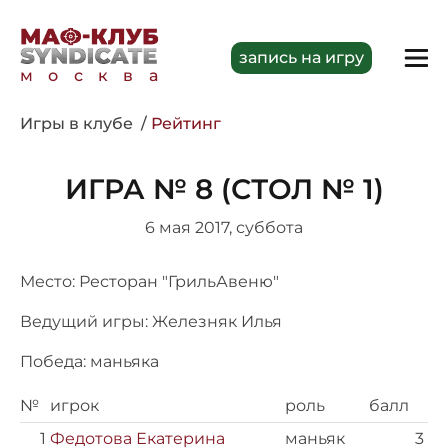
запись на игру
москва
Игры в клубе
Рейтинг
ИГРА № 8 (СТОЛ № 1)
6 мая 2017, суббота
Место: Ресторан "ГрильАвеню"
Ведущий игры: Железняк Илья
Победа: маньяка
№
игрок
роль
балл
1
Федотова Екатерина
маньяк
3