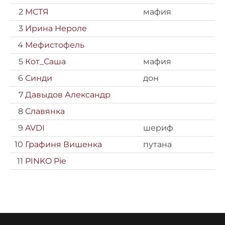
2
МСТЯ
мафия
3
Ирина Нероле
4
Мефистофель
5
Кот_Саша
мафия
6
Синди
дон
7
Давыдов Александр
8
Славянка
9
AVDI
шериф
10
Графиня Вишенка
путана
11
PINKO Pie