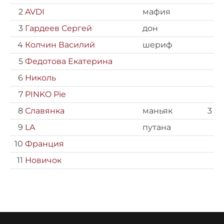
2
AVDI
мафия
3
Гардеев Сергей
дон
4
Колчин Василий
шериф
5
Федотова Екатерина
6
Николь
7
PINKO Pie
8
Славянка
маньяк
3
9
LA
путана
10
Франция
11
Новичок