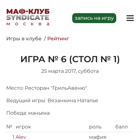
запись на игру
москва
Игры в клубе
Рейтинг
ИГРА № 6 (СТОЛ № 1)
25 марта 2017, суббота
Место: Ресторан "ГрильАвеню"
Ведущий игры: Вязанкина Наталья
Победа: маньяка
№
игрок
роль
балл
1
Alev
мафия