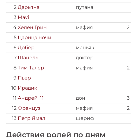
2
Дарьяна
путана
3
Mavi
4
Хелен Грин
мафия
2
5
Царица ночи
6
Добер
маньяк
7
Шанель
доктор
8
Тим Талер
мафия
2
9
Пьер
10
Ирадик
11
Андрей_11
дон
3
12
Француз
мафия
2
13
Петр Ямал
шериф
Действия ролей по дням