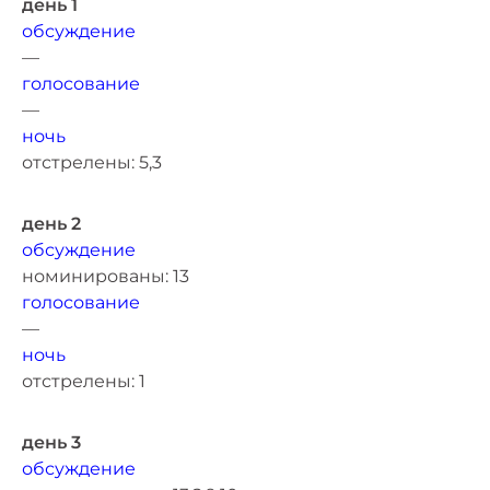
день 1
обсуждение
—
голосование
—
ночь
отстрелены: 5,3
день 2
обсуждение
номинированы: 13
голосование
—
ночь
отстрелены: 1
день 3
обсуждение