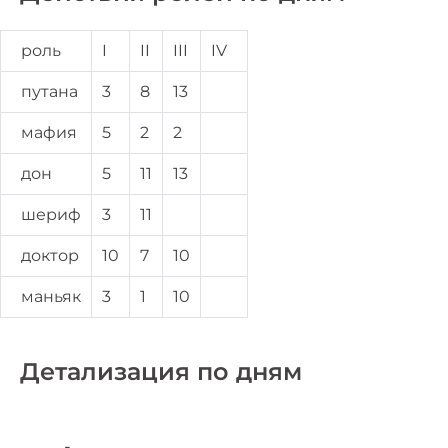
роль
I
II
III
IV
путана
3
8
13
мафия
5
2
2
дон
5
11
13
шериф
3
11
доктор
10
7
10
маньяк
3
1
10
Детализация по дням