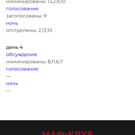
номинированы: 13,2,9,10
голосование
заголосованы: 9
ночь
отстрелены: 2,13,10
день 4
обсуждение
номинированы: 8,11,6,7
голосование
—
ночь
—