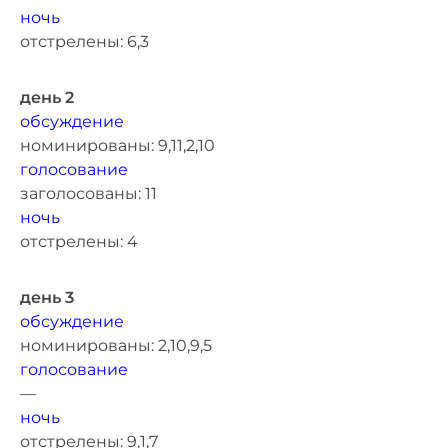
ночь
отстрелены: 6,3
день 2
обсуждение
номинированы: 9,11,2,10
голосование
заголосованы: 11
ночь
отстрелены: 4
день 3
обсуждение
номинированы: 2,10,9,5
голосование
—
ночь
отстрелены: 9,1,7