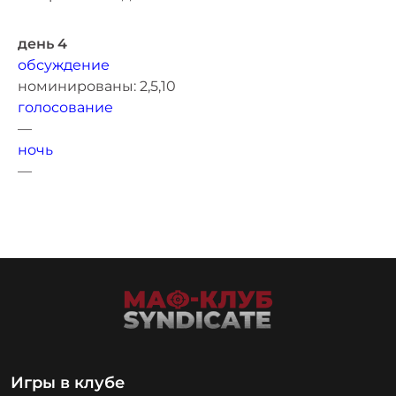
день 4
обсуждение
номинированы: 2,5,10
голосование
—
ночь
—
Игры в клубе