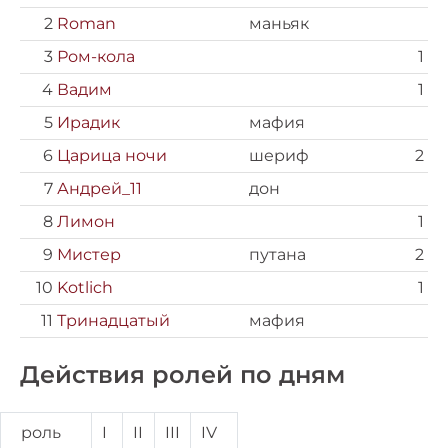
2
Roman
маньяк
3
Ром-кола
1
4
Вадим
1
5
Ирадик
мафия
6
Царица ночи
шериф
2
7
Андрей_11
дон
8
Лимон
1
9
Мистер
путана
2
10
Kotlich
1
11
Тринадцатый
мафия
Действия ролей по дням
роль
I
II
III
IV