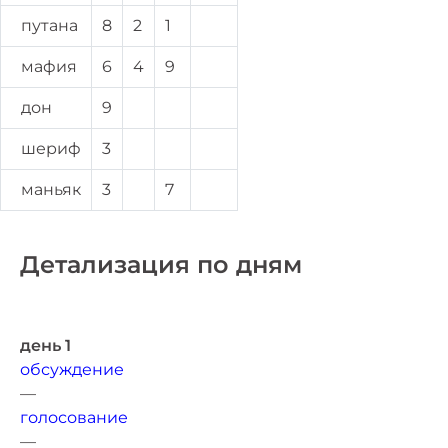
путана
8
2
1
мафия
6
4
9
дон
9
шериф
3
маньяк
3
7
Детализация по дням
день 1
обсуждение
—
голосование
—