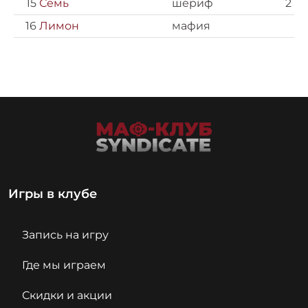
15
Семь
шериф
2
16
Лимон
мафия
Игры в клубе
Запись на игру
Где мы играем
Скидки и акции