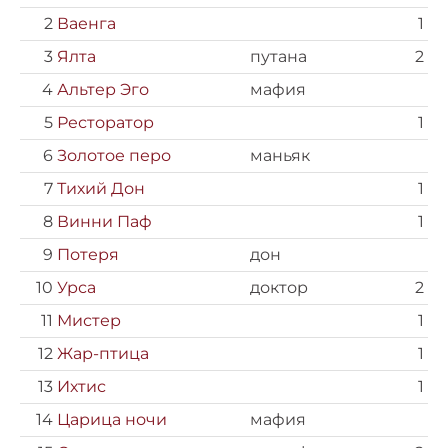
2
Ваенга
1
3
Ялта
путана
2
4
Альтер Эго
мафия
5
Ресторатор
1
6
Золотое перо
маньяк
7
Тихий Дон
1
8
Винни Паф
1
9
Потеря
дон
10
Урса
доктор
2
11
Мистер
1
12
Жар-птица
1
13
Ихтис
1
14
Царица ночи
мафия