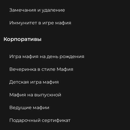
Замечания и удаление
Иммунитет в игре мафия
Корпоративы
Игра мафия на день рождения
Вечеринка в стиле Мафия
Детская игра мафия
Мафия на выпускной
Ведущие мафии
Подарочный сертификат