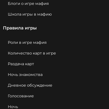
Блоги о игре мафия
Школа игры в мафию
Правила игры
Роли в игре мафия
Количество карт в игре
Раздача карт
Ночь знакомства
Дневное обсуждение
Голосование
Ночь