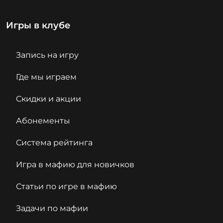
Игры в клубе
Запись на игру
Где мы играем
Скидки и акции
Абонементы
Система рейтинга
Игра в мафию для новичков
Статьи по игре в мафию
Задачи по мафии