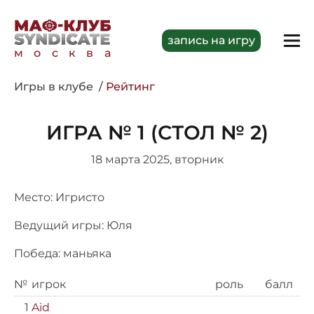
запись на игру
москва
Игры в клубе
Рейтинг
ИГРА № 1 (СТОЛ № 2)
18 марта 2025, вторник
Место: Игристо
Ведущий игры: Юля
Победа: маньяка
№
игрок
роль
балл
1
Aid