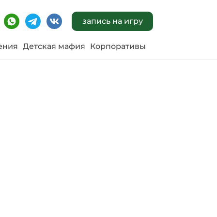
запись на игру
ения
Детская мафия
Корпоративы