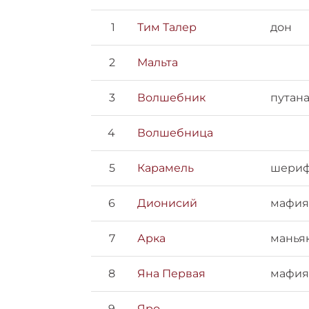
1
Тим Талер
дон
2
Мальта
3
Волшебник
путан
4
Волшебница
5
Карамель
шери
6
Дионисий
мафия
7
Арка
манья
8
Яна Первая
мафия
9
Яро