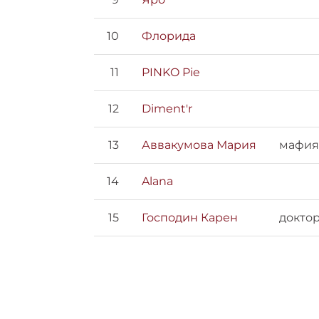
10
Флорида
11
PINKO Pie
12
Diment'r
13
Аввакумова Мария
мафия
14
Alana
15
Господин Карен
докто